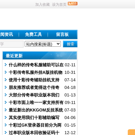
加入收藏
设为首页
新闻资讯
免费工具
留言板
最近更新
什么样的传奇私服辅助可以在
02-11
GK登录器上挂机
十彩传奇私服外挂A版挂机物
10-31
品设置
使用十彩传奇辅助挂机支持
07-14
多个职业脚本编写
朋友推荐或者觉得这个传奇
04-18
辅助靠谱一定要有抉择
大部分传奇单职业版本我们
01-13
十彩传奇辅助都是支持的
十彩市面上唯一一家支持所有
09-11
传奇登陆器的辅助
最近新出的KKGOM反挂系统
07-03
我们十彩辅助支持嘛
其实使用我们十彩辅助编写
04-06
挂机脚本还是非常简单的
十彩过GK登录器目前分为两
01-15
个版本账号都是通用的
过单职业版本回收验证码十
12-12