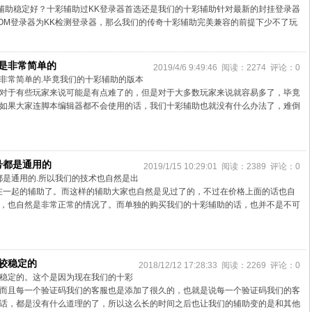
奇辅助稳定好？十彩辅助过KK登录器首选还是我们的十彩辅助针对最新的封挂登录器
OM登录器为KK检测登录器，那么我们的传奇十彩辅助完美兼容的前提下少不了玩
是非常简单的
2019/4/6 9:49:46 阅读：2274 评论：0
非常简单的.毕竟我们的十彩辅助的版本
对于有些玩家来说可能是有点难了的，但是对于大多数玩家来说就容易多了，毕竟
如果大家连脚本编辑器都不会使用的话，我们十彩辅助也就没有什么办法了，难倒
号都是通用的
2019/1/15 10:29:01 阅读：2389 评论：0
都是通用的.所以我们的技术也自然是出
在一起的辅助了。而这样的辅助大家也自然是见过了的，不过在价格上面的话也自
，也自然是非常正常的情况了。而单独的购买我们的十彩辅助的话，也并不是不可
较稳定的
2018/12/12 17:28:33 阅读：2269 评论：0
稳定的。这个是因为现在我们的十彩
而且每一个验证码我们的客服也是添加了很久的，也就是说每一个验证码我们的客
话，都是没有什么道理的了，所以这么长的时间之后也让我们的辅助变的是和其他