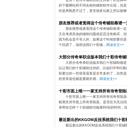
使用十彩传奇辅助挂机支持多个职业脚本
的下载网站和不同名称的辅助软件出现，但是
经是再熟悉不过了，甚至很多玩家之所以能够
朋友推荐或者觉得这个传奇辅助靠谱一
朋友推荐或者觉得这个传奇辅助靠谱一定
又在考虑其他的辅助问题就迟迟没有购买，但
因为机会是不等人的，如果这个时候想要但是
个忧虑了，虽然说我们十彩辅...
阅读全文>>
大部分传奇单职业版本我们十彩传奇辅
大部分传奇单职业版本我们十彩辅助都是
以让我们的十彩辅助过掉的，比如ESP和G
彩要过的一些登录器算是非常多的了，自然是
的登录器也都是要能长期...
阅读全文>>
十彩市面上唯一一家支持所有传奇登陆
十彩市面上唯一一家支持所有传奇登陆器
检测支持市面上所有登陆器。是否在为无法找
来帮你怎样？十彩辅助功能犀利!你的时间，应
最近新出的KKGOM反挂系统我们十彩
最近新出的KKGOM反挂系统我们十彩辅