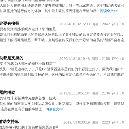
编写.虽然搜索传奇辅助能够看得到大量
大部分人在使用上还是选择了传奇挂机辅助。对于老玩家来说，这个辅助的名称已
长期坚持的进行传奇的体验，其中最主要的原因还是在于辅助所...
阅读全文>>
定要有抉择
2020/4/18 16:15:03 阅读：2042 评论：0
要有抉择.很多的玩家选择了辅助但是
是我们十彩辅助要说的是如果大家喜欢上了某个辅助的话肯定是要直接购买的哦，
错过了的话可能就是一辈子哦，当然现在购买我们的十彩辅助会员的话就不会有这
助都是支持的
2020/1/13 18:19:48 阅读：2158 评论：0
支持的.因为大部分的单职业服都是可
盾以及GR就是这样的了。只是GK登录器还不是我们的十彩要过的了。因为我们的十
不能全部的登录器都给过掉的吧，这样的话肯定也都是不合适的了。所以我们能过
器的辅助
2019/9/11 19:51:04 阅读：2136 评论：0
的辅助.十彩辅助率先独家首发一挂式
到心仪的加速而头疼？辅助品牌众多，眼花缭乱，或根本不知道哪款实用，那请我
该用在做更有价值的事情上...
阅读全文>>
辅助支持嘛
2019/7/3 8:33:19 阅读：2223 评论：0
助支持嘛?我们的十彩辅助是完美兼容和