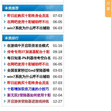
彩挂还是比较稳定的
本类推荐
即日起购买十彩终身会员送
07-03
扫号软件
在网吧使用十彩辅助呼不出
06-05
来怎么办
win7系统为什么呼不出辅助
06-03
本类排行
在游戏中开启双倍攻击模式
01-16
可能会造成卡刀情况发生
传奇专用3T加速器配合十彩
09-18
效果最佳
每日知道-Pk利器传奇空白名
01-22
字
在网吧使用十彩辅助呼不出
06-05
来怎么办
全国首家秒过Gm2登陆器唯
03-03
独十彩最给力
win7系统为什么呼不出辅助
06-03
即日起购买十彩终身会员送
07-03
扫号软件
十彩增加双倍刀速的小技巧
07-01
新无双2登陆器如何使用十彩
02-04
辅助开启
开启游侠登陆器进游戏掉线
12-27
处理办法