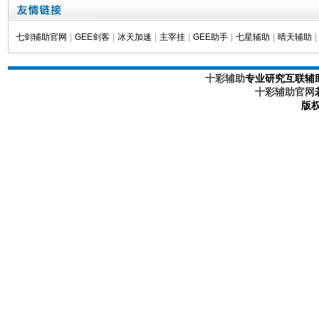
七剑辅助官网
|
GEE剑客
|
冰天加速
|
主宰挂
|
GEE助手
|
七星辅助
|
晴天辅助
|
十彩辅助
专业研究互联辅
十彩辅助官网
版