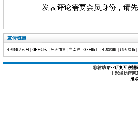
发表评论需要会员身份，请
七剑辅助官网
|
GEE剑客
|
冰天加速
|
主宰挂
|
GEE助手
|
七星辅助
|
晴天辅助
|
十彩辅助
专业研究互联辅
十彩辅助官网
版