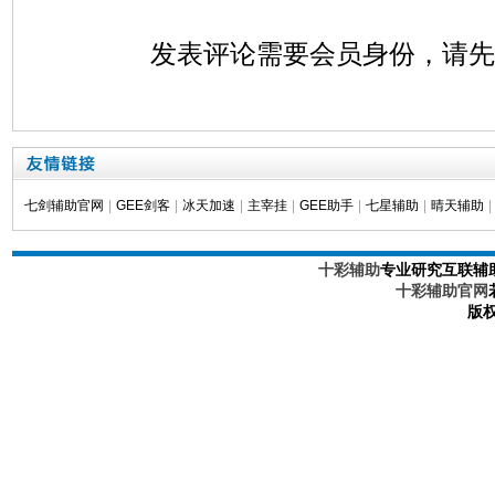
发表评论需要会员身份，请
七剑辅助官网
|
GEE剑客
|
冰天加速
|
主宰挂
|
GEE助手
|
七星辅助
|
晴天辅助
|
十彩辅助
专业研究互联辅
十彩辅助官网
版