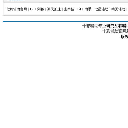
七剑辅助官网
|
GEE剑客
|
冰天加速
|
主宰挂
|
GEE助手
|
七星辅助
|
晴天辅助
|
十彩辅助
专业研究互联辅
十彩辅助官网
版