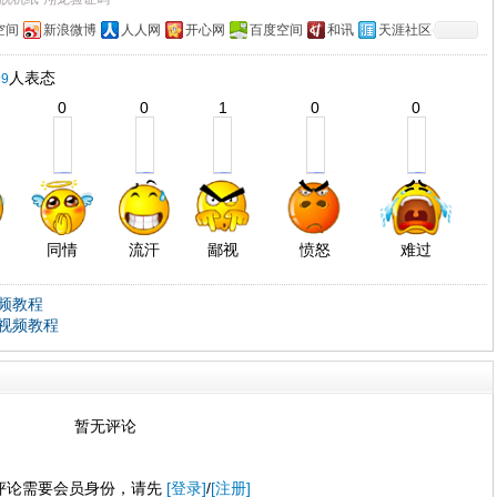
空间
新浪微博
人人网
开心网
百度空间
和讯
天涯社区
人表态
99
0
0
1
0
0
同情
流汗
鄙视
愤怒
难过
频教程
视频教程
暂无评论
评论需要会员身份，请先
[登录]
/
[注册]