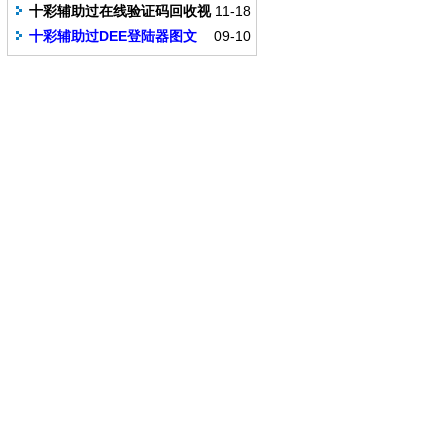
本开法使用教程
十彩辅助过在线验证码回收视
11-18
频教程
十彩辅助过DEE登陆器图文
09-10
教程