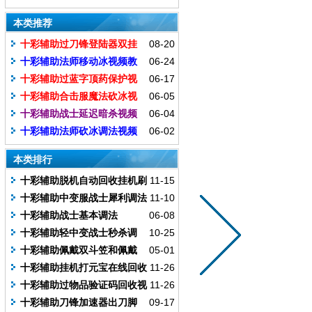
双头盔使用教程
本类推荐
十彩辅助过刀锋登陆器双挂
08-20
加速效果视频教程
十彩辅助法师移动冰视频教
06-24
程
十彩辅助过蓝字顶药保护视
06-17
频教程
十彩辅助合击服魔法砍冰视
06-05
频教程
十彩辅助战士延迟暗杀视频
06-04
教程
十彩辅助法师砍冰调法视频
06-02
教程
本类排行
十彩辅助脱机自动回收挂机刷
11-15
元宝教学视频
十彩辅助中变服战士犀利调法
11-10
视频教程
十彩辅助战士基本调法
06-08
十彩辅助轻中变战士秒杀调
10-25
法视频教程
十彩辅助佩戴双斗笠和佩戴
05-01
双头盔使用教程
十彩辅助挂机打元宝在线回收
11-26
视频教程
十彩辅助过物品验证码回收视
11-26
频教程
十彩辅助刀锋加速器出刀脚
09-17