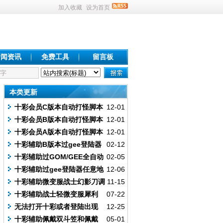
加入收藏
设为首页
新闻资讯
免费工具
留言板
本类更新
十彩会员C版本自动打怪脚本
12-01
编写视频教程
十彩会员B版本自动打怪脚本
12-01
编写视频教程
十彩会员A版本自动打怪脚本
12-01
编写视频教程
十彩辅助B版本过gee登陆器
02-12
挂机刷元宝视频教程
十彩辅助过GOM/GEE全自动
02-05
进地图(死亡上线)+在线回收
十彩辅助过gee登陆器任意地
12-06
图在线回收视频教程
十彩辅助微变服战士幻影刀调
11-15
法图文教程
十彩辅助战士轻微变服犀利
07-22
调法图文教程
无法打开十彩或者登陆出现
12-25
超时情况解决办法视频教程
十彩辅助佩戴双斗笠和佩戴
05-01