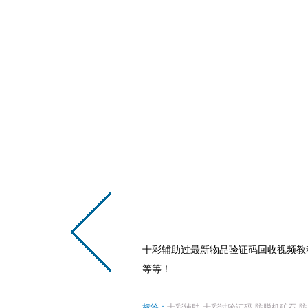
十彩辅助过最新物品验证码回收视频教
等等！
标签：
十彩辅助
十彩过验证码
防脱机矿石
防